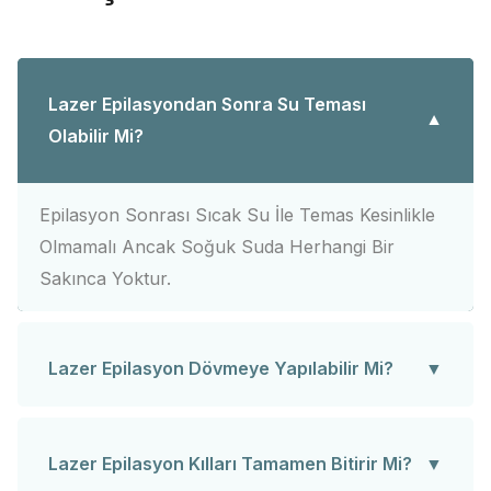
Lazer Epilasyondan Sonra Su Teması
Olabilir Mi?
Epilasyon Sonrası Sıcak Su İle Temas Kesinlikle
Olmamalı Ancak Soğuk Suda Herhangi Bir
Sakınca Yoktur.
Lazer Epilasyon Dövmeye Yapılabilir Mi?
Dövme renk pigmenti içerdiğinden ışınlar dövme
tarafından emilir ve dövmenin bulunduğu alanda
Lazer Epilasyon Kılları Tamamen Bitirir Mi?